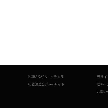
KURAKARA – クラカラ
当サイ
松露酒造公式Webサイト
送料・
お問い