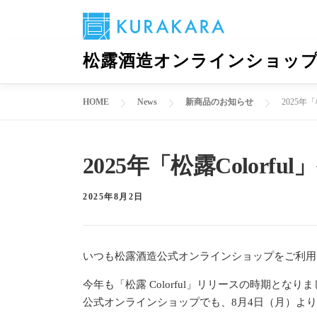
コ
松露酒造オンラインショッ
ン
テ
ン
HOME
News
新商品のお知らせ
2025年
ツ
へ
ス
2025年「松露Colorf
キ
ッ
2025年8月2日
プ
いつも松露酒造公式オンラインショップをご利用
今年も「松露 Colorful」リリースの時期となり
公式オンラインショップでも、8月4日（月）よ