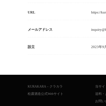
URL
https://ku
メールアドレス
inquiry@k
設立
2023年9
KURAKARA – クラカラ
当サイ
松露酒造公式Webサイト
送料・
お問い