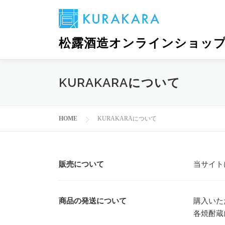
コ
松露酒造オンラインショッ
ン
テ
ン
KURAKARAについて
ツ
へ
ス
HOME
KURAKARAについて
キ
ッ
プ
販売について
当サイト
商品の発送について
購入いた
各焼酎蔵