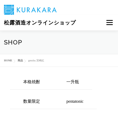
コ
松露酒造オンラインショップ
メニュ
ン
テ
ン
当サイトについて
商品一覧
マイアカウント
ツ
SHOP
へ
ス
0商品
キ
HOME
商品
genshu.宮崎紅
ッ
プ
本格焼酎
一升瓶
数量限定
pentatonic