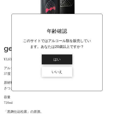
年齢確認
このサイトではアルコール類を販売してい
genshu.宮崎紅
ます。あなたは20歳以上ですか？
価
¥
3,630
–
¥
3,780
はい
（税込）
格
アルコール度数
帯
いいえ
37度
:
¥
原材料
3
さつまいも（宮崎紅）、米麹
,
容量
6
720ml
3
0
「黒麹仕込松露」の原酒。