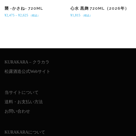
8
襲 -かさね- 720ML
心水 黒麹 720ML（2026年）
9
0
価
¥
2,475
–
¥
2,625
¥
1,815
（税込）
（税込）
格
帯
:
¥
2
,
4
7
KURAKARA – クラカラ
5
松露酒造公式Webサイト
–
¥
2
,
当サイトについて
6
2
送料・お支払い方法
5
お問い合わせ
KURAKARAについて