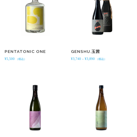
PENTATONIC ONE
GENSHU.玉茜
価
¥
5,500
¥
3,740
–
¥
3,890
（税込）
（税込）
格
帯
:
¥
3
,
7
4
0
–
¥
3
,