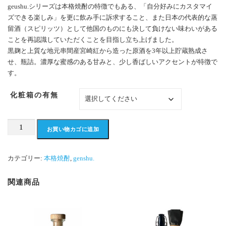
–
geushu.シリーズは本格焼酎の特徴でもある、「自分好みにカスタマイ
¥
ズできる楽しみ」を更に飲み手に訴求すること、また日本の代表的な蒸
3
留酒（スピリッツ）として他国のものにも決して負けない味わいがある
,
ことを再認識していただくことを目指し立ち上げました。
7
黒麹と上質な地元串間産宮崎紅から造った原酒を3年以上貯蔵熟成さ
8
せ、瓶詰。濃厚な蜜感のある甘みと、少し香ばしいアクセントが特徴で
0
す。
化粧箱の有無
genshu.
お買い物カゴに追加
宮
崎
紅
カテゴリー:
本格焼酎
,
genshu.
個
関連商品